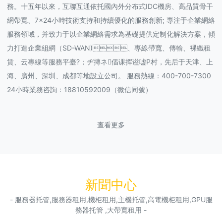
務。十五年以來，互聯互通依托國內外分布式IDC機房、高品質骨干
網帶寬、7×24小時技術支持和持續優化的服務創新; 專注于企業網絡
服務領域，并致力于以企業網絡需求為基礎提供定制化解決方案，傾
力打造企業組網（SD-WAN)、專線帶寬、傳輸、裸纖租
賃、云專線等服務平臺?；ヂ摶ネ偛课挥谥嘘P村，先后于天津、上
海、廣州、深圳、成都等地設立公司。 服務熱線：400-700-7300
24小時業務咨詢：18810592009（微信同號）
查看更多
新聞中心
- 服務器托管,服務器租用,機柜租用,主機托管,高電機柜租用,GPU服
務器托管 ,大帶寬租用 -