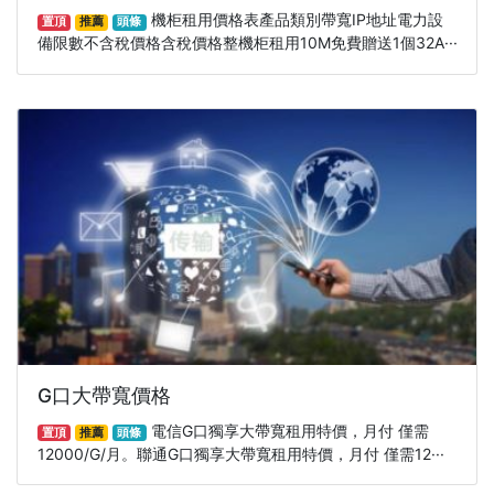
機柜租用價格表產品類別帶寬IP地址電力設
置頂
推薦
頭條
備限數不含稅價格含稅價格整機柜租用10M免費贈送1個32A···
G口大帶寬價格
電信G口獨享大帶寬租用特價，月付 僅需
置頂
推薦
頭條
12000/G/月。聯通G口獨享大帶寬租用特價，月付 僅需12···