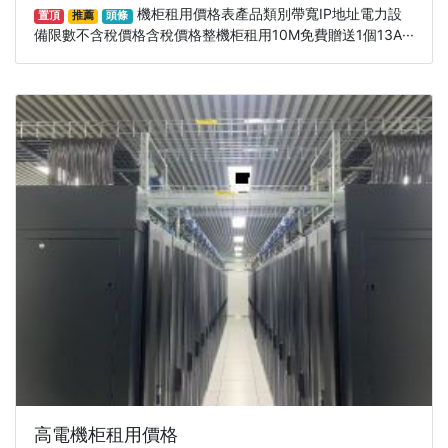
機柜租用價格表產品類別帶寬IP地址電力設
置頂
推薦
頭條
備限數不含稅價格含稅價格整機柜租用10M免費贈送1個13A···
高電機柜租用價格